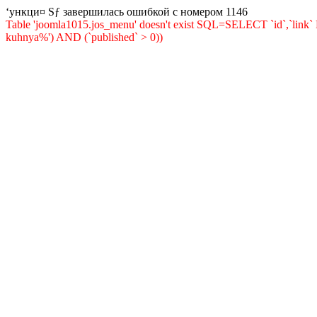
‘ункци¤ Ѕƒ завершилась ошибкой с номером 1146
Table 'joomla1015.jos_menu' doesn't exist SQL=SELECT `id`,`li
kuhnya%') AND (`published` > 0))